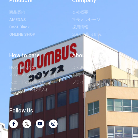
Products
Company
商品案内
会社概要
AMEDAS
社長メッセージ
Boot Black
採用情報
ONLINE SHOP
SDGsの取り組み
How to care
About
HOW TO CARE
よくあるご質問
スムースレザーのお手入れ
お問い合わせ
スエードのお手入れ
プライバシーポリシー
スニーカーのお手入れ
Follow Us