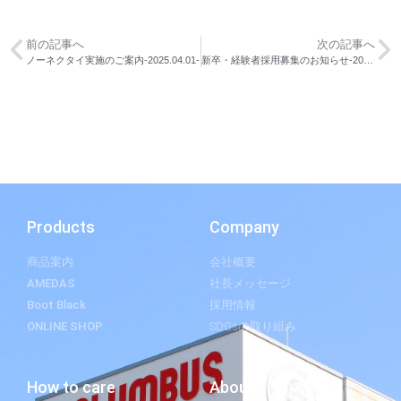
前の記事へ
次の記事へ
ノーネクタイ実施のご案内-2025.04.01-
新卒・経験者採用募集のお知らせ-2025.04.21-
Products
Company
商品案内
会社概要
AMEDAS
社長メッセージ
Boot Black
採用情報
ONLINE SHOP
SDGsの取り組み
How to care
About