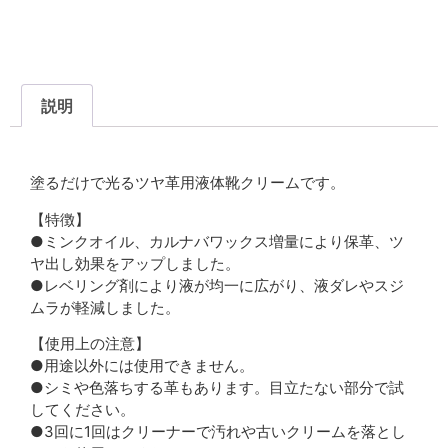
説明
説明
塗るだけで光るツヤ革用液体靴クリームです。
【特徴】
●ミンクオイル、カルナバワックス増量により保革、ツ
ヤ出し効果をアップしました。
●レベリング剤により液が均一に広がり、液ダレやスジ
ムラが軽減しました。
【使用上の注意】
●用途以外には使用できません。
●シミや色落ちする革もあります。目立たない部分で試
してください。
●3回に1回はクリーナーで汚れや古いクリームを落とし