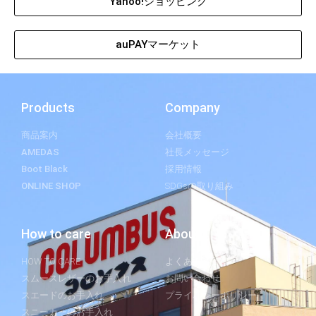
Yahoo!ショッピング
auPAYマーケット
Products
Company
商品案内
会社概要
AMEDAS
社長メッセージ
Boot Black
採用情報
ONLINE SHOP
SDGsの取り組み
How to care
About
HOW TO CARE
よくあるご質問
スムースレザーのお手入れ
お問い合わせ
スエードのお手入れ
プライバシーポリシー
スニーカーのお手入れ