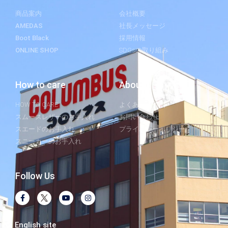
商品案内
会社概要
AMEDAS
社長メッセージ
Boot Black
採用情報
ONLINE SHOP
SDGsの取り組み
How to care
About
HOW TO CARE
よくあるご質問
スムースレザーのお手入れ
お問い合わせ
スエードのお手入れ
プライバシーポリシー
スニーカーのお手入れ
Follow Us
English site