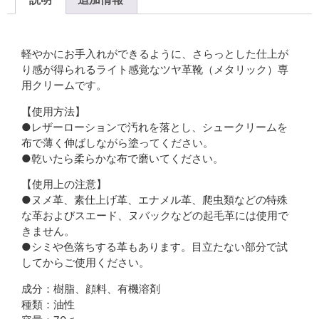
説明
軽やかにお手入れができるように、さらっとした仕上が
り感が得られるライト感覚なツヤ革靴（メタリック）専
用クリームです。
【使用方法】
●レザーローションで汚れを落とし、シュークリームを
布で薄く伸ばしながら塗ってください。
●乾いたら柔らかな布で磨いてください。
【使用上の注意】
●ヌメ革、素仕上げ革、エナメル革、爬虫類などの特殊
な革およびスエード、ヌバックなどの起毛革には使用で
きません。
●シミや色落ちする革もあります。目立たない部分で試
してからご使用ください。
成分：樹脂、顔料、有機溶剤
種類：油性