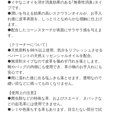
●イヤなニオイを消す消臭効果のある｢無香性消臭｣タイ
プです。
●潤いを与える効果の高いスクワランオイルが、お手入
れ後に皮革表面を、しっとりとなめらかな感触に仕上げ
ます。
●配合したコーンスターチが表面にサラサラ感を与えま
す。
［クリーナーについて］
●天然原料を98％以上使用。気分をリフレッシュさせる
ペパーミントの天然エッセンシャルオイルを配合。
●無溶剤タイプなので皮革を傷めず汚れを落とします。
靴やバッグの内側にも使用でき、革小物のお手入れにも
安心です。
●雨に濡れた後に出る塩ふきも落とせます。透明なので
縫い目などに残っても白くなりません。
【使用上の注意】
●爬虫類などの特殊な革、およびスエード、ヌバックな
どの起毛革には使用できません。
●シミや色落ちする革もあります。目立たない部分で試