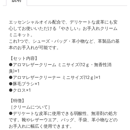
説明
エッセンシャルオイル配合で、デリケートな皮革にも安
心してお使いいただける『やさしい』お手入れクリーム
ミニキット。
これ1つで、シューズ・バッグ・革小物など、革製品の基
本のお手入れが可能です。
【セット内容】
●アロマレザークリーム ミニサイズ(12ｇ・無香性消
臭)×1
●アロマレザークリーナー ミニサイズ(12ｇ)×1
●豚毛ブラシ×1
●クロス×1
【特徴】
［クリームについて］
●デリケートな皮革に使用できる弱酸性、無溶剤の処方
です。靴やレザーウエア、バッグ、手袋、革小物などの
お手入れに幅広く使用できます。