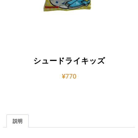
シュードライキッズ
¥
770
説明
説明