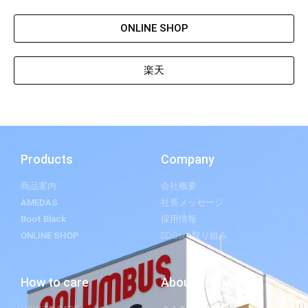
ONLINE SHOP
楽天
Products
Company
商品案内
会社概要
AMEDAS
社長メッセージ
Boot Black
採用情報
ONLINE SHOP
SDGsの取り組み
How to care
About