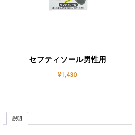
セフティソール男性用
¥
1,430
説明
説明