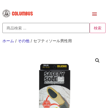
検索
ホーム
/
その他
/ セフティソール男性用