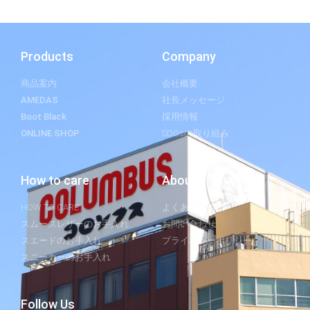
Products
Company
商品案内
会社概要
AMEDAS
社長メッセージ
Boot Black
採用情報
ONLINE SHOP
SDGsの取り組み
How to care
About
HOW TO CARE
よくあるご質問
スムースレザーのお手入れ
お問い合わせ
スエードのお手入れ
プライバシーポリシー
スニーカーのお手入れ
Follow Us