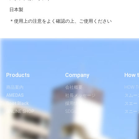
日本製
＊使用上の注意をよく確認の上、ご使用ください
Products
Company
How t
商品案内
会社概要
HOW T
AMEDAS
社長メッセージ
スムー
Boot Black
採用情報
スエー
ONLINE SHOP
SDGsの取り組み
スニー