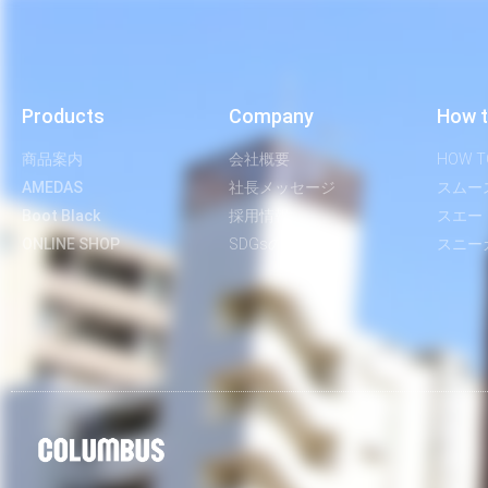
Products
Company
How t
商品案内
会社概要
HOW T
AMEDAS
社長メッセージ
スムー
Boot Black
採用情報
スエー
ONLINE SHOP
SDGsの取り組み
スニー