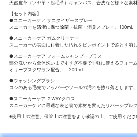
天然皮革（ツヤ革・起毛革）キャンバス、合皮など様々な素
【セット内容】
●スニーカーケア サニタイザースプレー
スニーカーを清潔に保つ除菌・抗菌・消臭スプレー。100mL
●スニーカーケア ガムクリーナー
スニーカーの表面に付着した汚れをピンポイントで落とす消
●スニーカーケア フォームシャンプープラス
部分洗いから全体洗いまですすぎ不要で手軽に使えるフォー
オリーブスクワラン配合。 200ｍL
●ウォッシングブラシ
コシのある毛先でアッパーやソールの汚れを擦り落とします
●スニーカーケア ２WAYクロス
スニーカーケアに最適な表と裏で素材を変えたリバーシブル
※使用上の注意、保管上の注意をよく確認の上、ご使用くださ