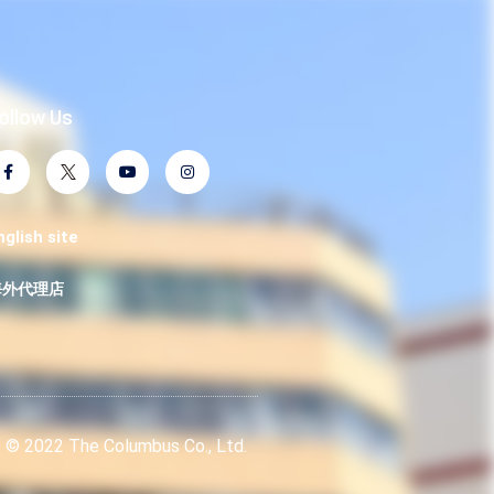
ollow Us
nglish site
海外代理店
© 2022 The Columbus Co., Ltd.