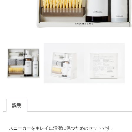
説明
説明
スニーカーをキレイに清潔に保つためのセットです。